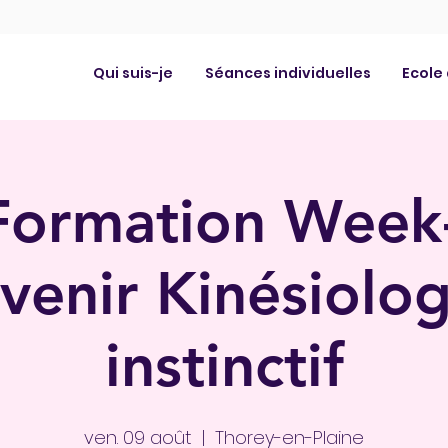
Qui suis-je
Séances individuelles
Ecole
Formation Week
venir Kinésiolo
instinctif
ven. 09 août
  |  
Thorey-en-Plaine