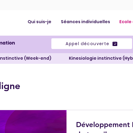
Qui suis-je
Séances individuelles
Ecole
mation
Appel découverte
 instinctive (Week-end)
Kinesiologie instinctive (Hyb
ligne
Développement Pers