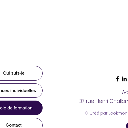
Qui suis-je
ces individuelles
Ad
37 rue Henri Challa
ole de formation
© Créé par Lookmon
Contact