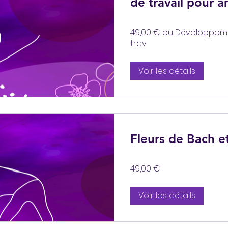
de travail pour a
rapport au mon
49,00 € ou Développeme
trav
Voir les détails
Fleurs de Bach et
49,00 €
Voir les détails