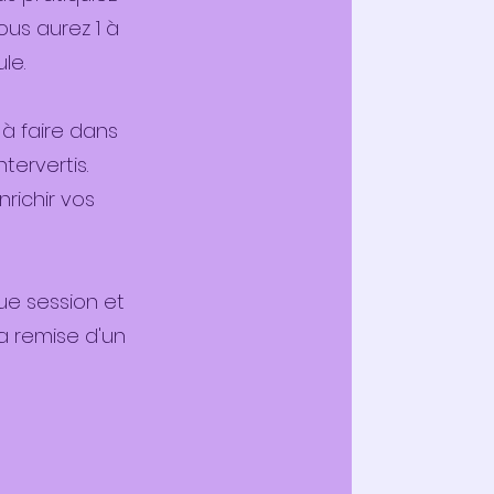
us aurez 1 à
ule.
 à faire dans
tervertis.
richir vos
ue session et
la remise d'un