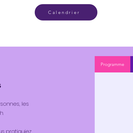
Calendrier
Programme
s
sonnes, les
h.
s pratiquiez