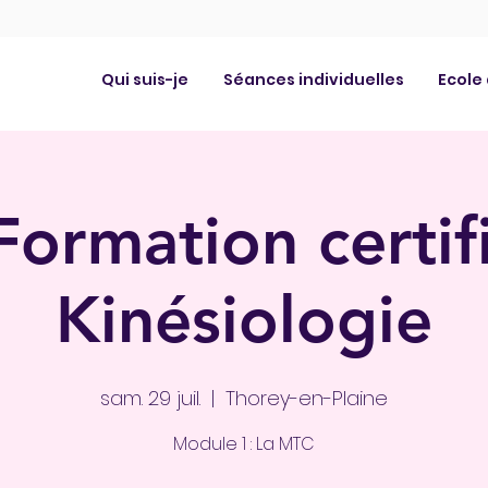
Qui suis-je
Séances individuelles
Ecole
Formation certif
Kinésiologie
sam. 29 juil.
  |  
Thorey-en-Plaine
Module 1 : La MTC