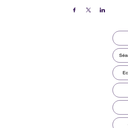
Séan
Ec