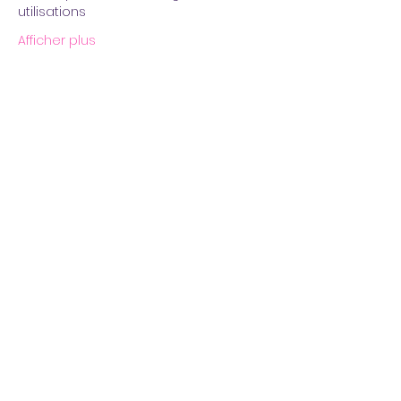
utilisations
Afficher plus
Partager cet événement
Adresse :
37 rue Henri Challand 21700 Nuits
St Georges