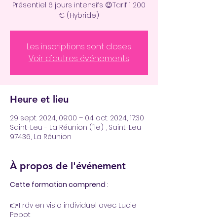
Présentiel 6 jours intensifs 😉Tarif 1 200
€ (Hybride)
Les inscriptions sont closes
Voir d'autres événements
Heure et lieu
29 sept. 2024, 09:00 – 04 oct. 2024, 17:30
Saint-Leu - La Réunion (île) , Saint-Leu
97436, La Réunion
À propos de l'événement
Cette formation comprend
:
👉1 rdv en visio individuel avec Lucie
Pepot