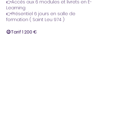
👉Accés aux 6 modules et livrets en E-
Learning
👉Présentiel 6 jours en salle de
formation ( Saint Leu 974 )
😉Tarif 1 200 €
✅Vous accéderez au E-Learning
immédiatement aprés la mise en
place de votre réglement.
Partager cet événement
🚩Frais de restauration et
d'hébergement à votre charge
Adresse :